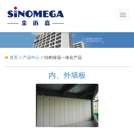
Toggl
Toggl
naviga
naviga
首页
//
产品中心
//
结构保温一体化产品
内、外墙板