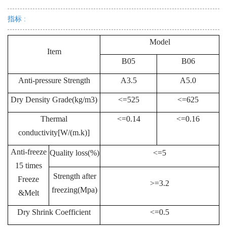
指标 :
Model
Item
B05
B06
Anti-pressure Strength
A3.5
A5.0
Dry Density Grade(kg/m3)
<=525
<=625
Thermal
<=0.14
<=0.16
conductivity[W/(m.k)]
Anti-freeze
Quality loss(%)
<=5
15 times
Strength after
Freeze
>=3.2
freezing(Mpa)
&Melt
Dry Shrink Coefficient
<=0.5