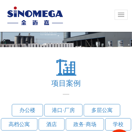
Toggl
Toggl
naviga
naviga
项目案例
办公楼
港口·厂房
多层公寓
高档公寓
酒店
政务·商场
学校