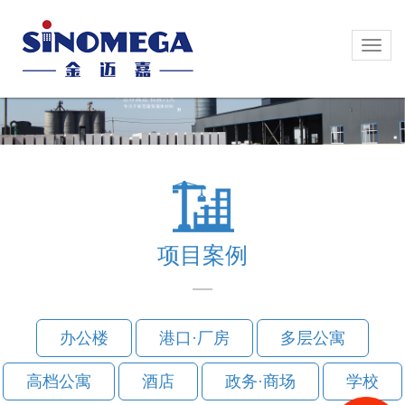
Toggl
Toggl
naviga
naviga
项目案例
办公楼
港口·厂房
多层公寓
高档公寓
酒店
政务·商场
学校