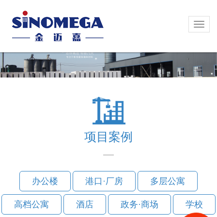
Toggl
Toggl
naviga
naviga
项目案例
办公楼
港口·厂房
多层公寓
高档公寓
酒店
政务·商场
学校