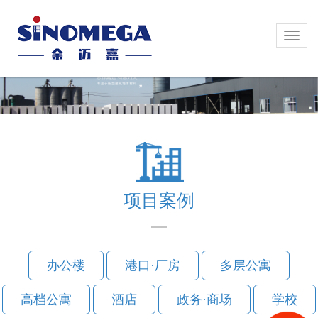
Toggl
Toggl
naviga
naviga
项目案例
办公楼
港口·厂房
多层公寓
高档公寓
酒店
政务·商场
学校