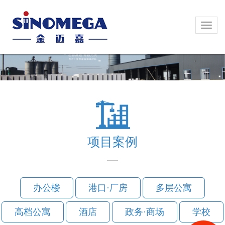
Toggl
Toggl
naviga
naviga
项目案例
办公楼
港口·厂房
多层公寓
高档公寓
酒店
政务·商场
学校