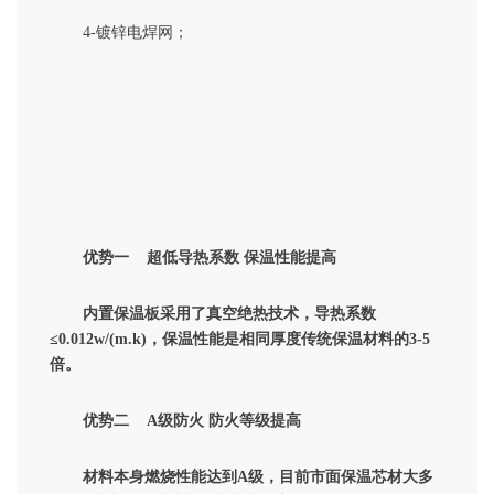
4-
镀锌电焊网；
优势一
超低导热系数
保温性能提高
内置保温板采用了真空绝热技术，导热系数
≤
0.012w/(m.k)
，保温性能是相同厚度传统保温材料的
3-5
倍。
优势二
A
级防火 防火等级提高
材料本身燃烧性能达到
A
级，目前市面保温芯材大多