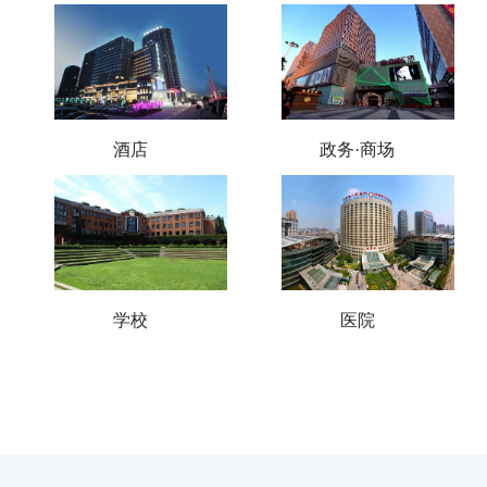
青岛宏程粤海酒店
临空服务中心
青岛蓝海大饭店
青岛嘉年华
泰安蓝海大饭店
即墨宝龙城市广场
淄博市中级人民法院综合楼
酒店
政务·商场
康复大学
中医药大学附属医院青岛分院
西安交大青岛研究院
淄博市中心医院
四零一医院综合楼
河南省人民医院高级病房楼
学校
医院