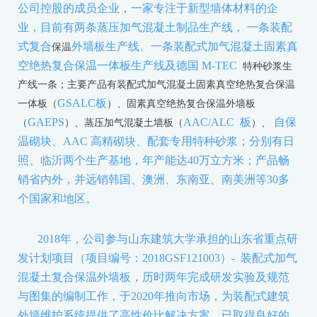
公司控股的成员企业，一家专注于新型墙体材料的企
业，目前有两条蒸压加气混凝土制品生产线，
一条装配
式复合
外墙板生产线、一条装配式加气混凝土固素真
保温
空绝热复合保温一体板生产线及德国
M-TEC
特种砂浆生
产线一条；主要产品有装配式加气混凝土固素真空绝热复合保温
GSALC
板
一体板（
）、固素真空绝热复合保温外墙板
GAEPS
AAC/ALC
板
自保
（
）、蒸压加气混凝土墙板（
）、
温砌块、
AAC
高精砌块、配套专用特种砂浆；分别有日
照、临沂两个生产基地，年产能达
40
万立方米；产品畅
销省内外，并远销韩国、澳洲、东南亚、南美洲等
30
多
个国家和地区。
2018
年，公司参与山东建筑大学承担的山东省重点研
发计划项目（项目编号：
2018GSF121003
）
-
装配式加气
混凝土复合保温外墙板，历时两年完成研发实验及规范
与图集的编制工作，于
2020
年推向市场，为装配式建筑
外墙维护系统提供了高性价比解决方案，已取得良好的