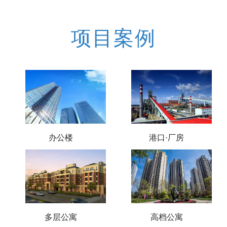
项目案例
海洋装备工程研究院项目
青岛钢厂董家口厂区
青岛中心
郑州新郑机场
青岛白金广场
青岛邮轮母港
烟台万达广场
办公楼
港口·厂房
烟台总部基地
西安鑫苑大都汇
青岛锦绣华城
阳光上城
青岛唐岛七星
青岛樱海园
多层公寓
高档公寓