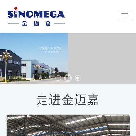
Toggl
Toggl
naviga
naviga
走进金迈嘉